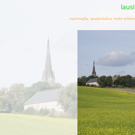
lausi
mail:mejlka
lausitz:łužica
mehr erfahr